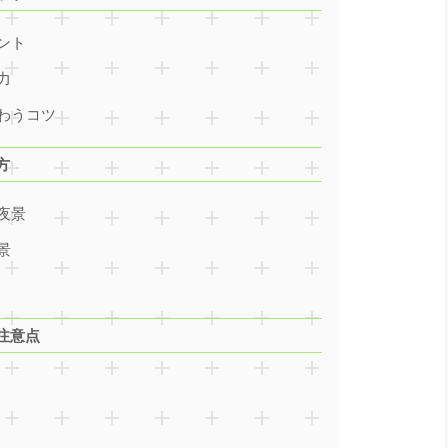
ント
力
わうコツ
方
夜景
景
注意点