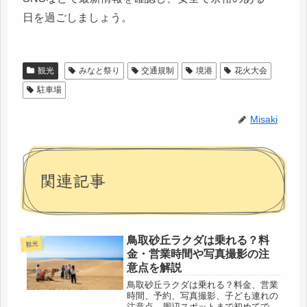
日を過ごしましょう。
観光
みなと祭り
交通規制
境港
花火大会
駐車場
Misaki
関連記事
鳥取砂丘ラクダは乗れる？料
観光
金・営業時間や写真撮影の注
意点を解説
鳥取砂丘ラクダは乗れる？料金、営業
時間、予約、写真撮影、子ども連れの
注意点、周辺スポットまで初めてでも