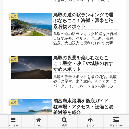
わかりやすく解説します。
鳥取の道の駅ランキングで選
観光
ぶならここ！海鮮・温泉と絶
景名物スポット
鳥取の道の駅ランキング10選を旅行者
目線で紹介。グルメ、お土産、海鮮、
温泉、大山観光に便利なおすすめ駅と
回り方を解説します。
鳥取の夜景を楽しむならこ
観光
こ！星空・砂丘や城跡のおす
すめスポット
鳥取の夜景スポットを厳選紹介。鳥取
砂丘の星空、米子城跡、さじアストロ
パーク、イルミネーションの楽しみ方
や注意点も解説。
浦富海水浴場を徹底ガイド！
観光
駐車場・アクセス・設備と混
雑対策を紹介
浦富海水浴場の魅力、海開き、駐車
場、アクセス、設備、持ち物、禁止事
メニュー
ホーム
検索
トップ
サイドバー
項を解説。遊覧船や自然館など周辺観